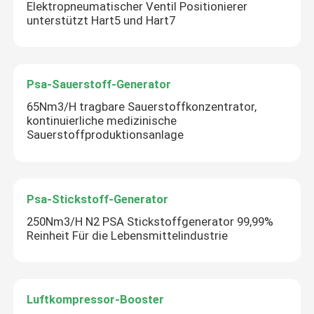
Elektropneumatischer Ventil Positionierer
unterstützt Hart5 und Hart7
Psa-Stickstoff-Generator
Luftkompressor-Booster
Psa-Sauerstoff-Generator
65Nm3/H tragbare Sauerstoffkonzentrator,
kontinuierliche medizinische
ABB-Durchflussmesser
Sauerstoffproduktionsanlage
ABB-Drucktransmitter
Psa-Stickstoff-Generator
ABB-Level-Sender
250Nm3/H N2 PSA Stickstoffgenerator 99,99%
Reinheit Für die Lebensmittelindustrie
Durchflussmesserkalibrationssystem
Luftkompressor-Booster
System zur Kalibrierung des Flüssigkeitsflusses