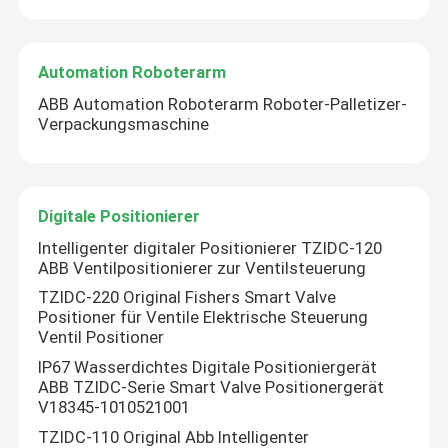
Über uns
Automation Roboterarm
ABB Automation Roboterarm Roboter-Palletizer-
Fabrik Tour
Verpackungsmaschine
Qualitätskontrolle
Digitale Positionierer
Kontakt
Intelligenter digitaler Positionierer TZIDC-120
ABB Ventilpositionierer zur Ventilsteuerung
TZIDC-220 Original Fishers Smart Valve
Referenzen
Positioner für Ventile Elektrische Steuerung
Ventil Positioner
IP67 Wasserdichtes Digitale Positioniergerät
PSA-Gasgenerator
ABB TZIDC-Serie Smart Valve Positionergerät
V18345-1010521001
TZIDC-110 Original Abb Intelligenter
Psa-Sauerstoff-Generator