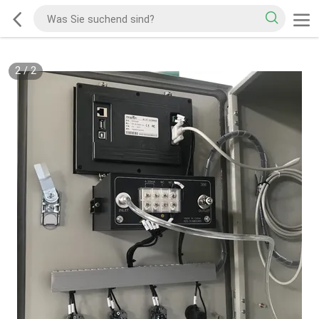
2
/
2