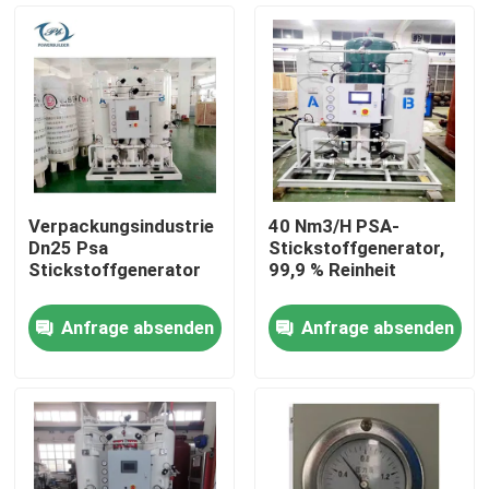
Verpackungsindustrie
40 Nm3/H PSA-
Dn25 Psa
Stickstoffgenerator,
Stickstoffgenerator
99,9 % Reinheit
Anfrage absenden
Anfrage absenden
Startseite
Produkte
Videos