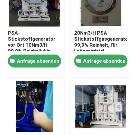
Über uns
PSA-
20Nm3/H PSA
Fabrik Tour
Stickstoffgenerator
Stickstoffgasgenerator
vor Ort 10Nm3/H
99,9% Reinheit, für
99,9% Reinheit für
Lebensmittel,
Qualitätskontrolle
Lebensmittel,
Metallurgie, Chemie
Anfrage absenden
Anfrage absenden
Metallurgie, Chemie
Kontakt
Referenzen
PSA-Gasgenerator
Psa-Sauerstoff-Generator