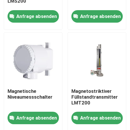
LMS200
Anfrage absenden
Anfrage absenden
Über uns
Fabrik Tour
Qualitätskontrolle
Kontakt
Referenzen
Magnetische
Magnetostriktiver
Niveaumessschalter
Füllstandtransmitter
LMT200
PSA-Gasgenerator
Anfrage absenden
Anfrage absenden
Psa-Sauerstoff-Generator