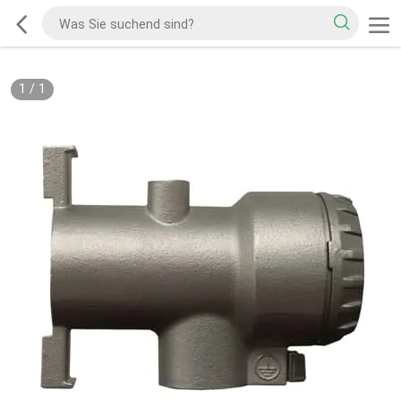
1
/
1