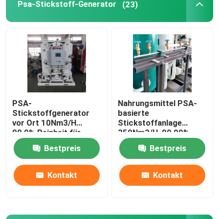
Psa-Stickstoff-Generator
(23)
Über uns
Fabrik Tour
Qualitätskontrolle
PSA-
Nahrungsmittel PSA-
Stickstoffgenerator
basierte
Kontakt
vor Ort 10Nm3/H
Stickstoffanlage
99,9% Reinheit für
350Nm3/H, 99,99%
Lebensmittel,
Reinheit
Bestpreis
Bestpreis
Referenzen
Metallurgie, Chemie
Kontakt
Kontakt
PSA-Gasgenerator
Psa-Sauerstoff-Generator