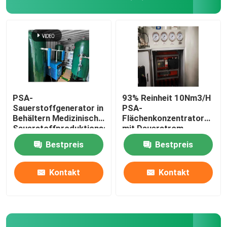
PSA-
93% Reinheit 10Nm3/H
Sauerstoffgenerator in
PSA-
Behältern Medizinische
Flächenkonzentrator
Sauerstoffproduktionsanlage
mit Dauerstrom
Krankenhaus
Bestpreis
Bestpreis
Startseite
Kontakt
Kontakt
Produkte
Videos