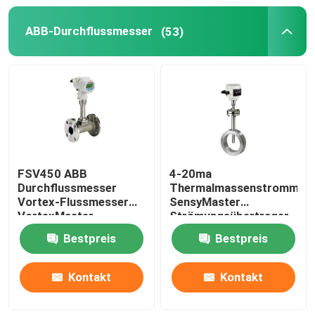
ABB-Durchflussmesser
(53)
Automation Roboterarm
Digitale Positionierer
FSV450 ABB
4-20ma
Durchflussmesser
Thermalmassenstrommes
Vortex-Flussmesser
SensyMaster
VortexMaster
Strömungsübertrager
Vortex FMT200
Bestpreis
Bestpreis
Kontakt
Kontakt