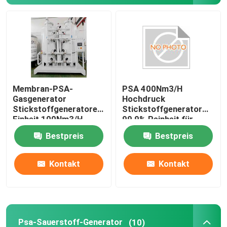
Membran-PSA-
PSA 400Nm3/H
Gasgenerator
Hochdruck
Stickstoffgeneratoren
Stickstoffgenerator
Einheit 100Nm3/H,
99,9% Reinheit für
Reinheit 99,9%
Lebensmittel,
Bestpreis
Bestpreis
Metallurgie, Chemie
Kontakt
Kontakt
Psa-Sauerstoff-Generator
(10)