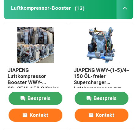
Luftkompressor-Booster
(13)
Psa-Stickstoff-Generator
Luftkompressor-Booster
ABB-Durchflussmesser
JIAPENG
JIAPENG WWY-(1-5)/4-
ABB-Drucktransmitter
Luftkompressor
150 ÖL-freier
Booster WWY-
Supercharger
20~25/4-150 Ölfreier
Luftkompressor zur
ABB-Level-Sender
Ladegerät zur
Sauerstofffüllung
Bestpreis
Bestpreis
Sauerstofffüllung
Durchflussmesserkalibrationssystem
Kontakt
Kontakt
System zur Kalibrierung des Flüssigkeitsflusses