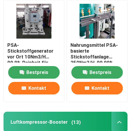
Über uns
Fabrik Tour
PSA-
Nahrungsmittel PSA-
Stickstoffgenerator
basierte
Qualitätskontrolle
vor Ort 10Nm3/H
Stickstoffanlage
99,9% Reinheit für
350Nm3/H, 99,99%
Lebensmittel,
Reinheit
Bestpreis
Bestpreis
Kontakt
Metallurgie, Chemie
Kontakt
Kontakt
Referenzen
PSA-Gasgenerator
Luftkompressor-Booster
(13)
Psa-Sauerstoff-Generator