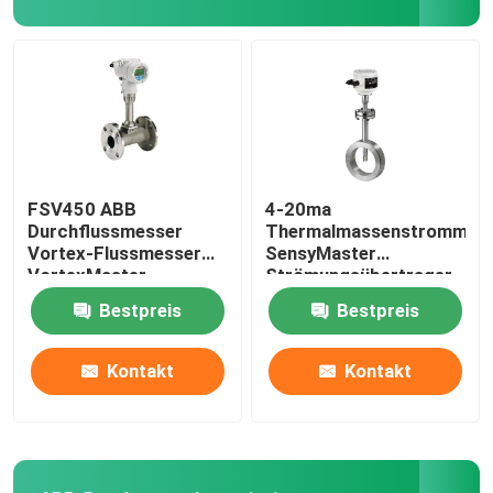
Automation Roboterarm
Digitale Positionierer
FSV450 ABB
4-20ma
Durchflussmesser
Thermalmassenstrommes
Vortex-Flussmesser
SensyMaster
VortexMaster
Strömungsübertrager
Vortex FMT200
Bestpreis
Bestpreis
Kontakt
Kontakt