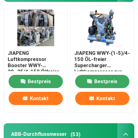
Psa-Stickstoff-Generator
Luftkompressor-Booster
JIAPENG
JIAPENG WWY-(1-5)/4-
ABB-Durchflussmesser
Luftkompressor
150 ÖL-freier
Booster WWY-
Supercharger
20~25/4-150 Ölfreier
Luftkompressor zur
ABB-Drucktransmitter
Ladegerät zur
Sauerstofffüllung
Bestpreis
Bestpreis
Sauerstofffüllung
ABB-Level-Sender
Kontakt
Kontakt
Durchflussmesserkalibrationssystem
System zur Kalibrierung des Flüssigkeitsflusses
ABB-Durchflussmesser
(53)