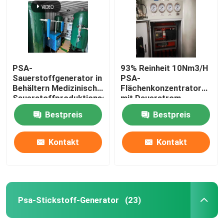
PSA-
93% Reinheit 10Nm3/H
Sauerstoffgenerator in
PSA-
Behältern Medizinische
Flächenkonzentrator
Sauerstoffproduktionsanlage
mit Dauerstrom
Krankenhaus
Bestpreis
Bestpreis
Kontakt
Kontakt
Startseite
Produkte
Psa-Stickstoff-Generator
(23)
Videos