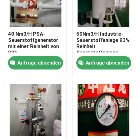
Über uns
40 Nm3/H PSA-
50Nm3/H Industrie-
Fabrik Tour
Sauerstoffgenerator
Sauerstoffanlage 93%
mit einer Reinheit von
Reinheit
93%
Sauerstoffanlage
Qualitätskontrolle
Generator
Anfrage absenden
Anfrage absenden
Kontakt
Referenzen
PSA-Gasgenerator
Psa-Sauerstoff-Generator