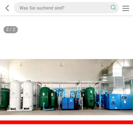
2
/
2