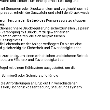
cht und steuert, um eine optimale Leistung und
it Sensoren oder Druckwandlern und vergleicht sie mit
ressor, erhöht die Gaszufuhr und stellt den Druck wieder
rgriffen, um den Betrieb des Kompressors zu stoppen
en.
ionsschnelle Druckregulierung sicherzustellen.Es passt
 Versorgung mit Druckluft zu gewährleisten.
smen enthalten, die sich bei plötzlichen
üstung bietet.
die Lebensdauer der Anlage verlängert.Es bietet eine
gleichzeitig die Sicherheit und Zuverlässigkeit des
uständig, um einen einheitlichen und sicheren Betrieb
s, um Effizienz und Zuverlässigkeit bei
egel mit einem Kühlsystem ausgestattet, um die
Schmieröl oder Schmierstoffe für die
die Anforderungen an Druckluft in verschiedenen
pression, Hochdruckgasentladung, Steuerungssystem,