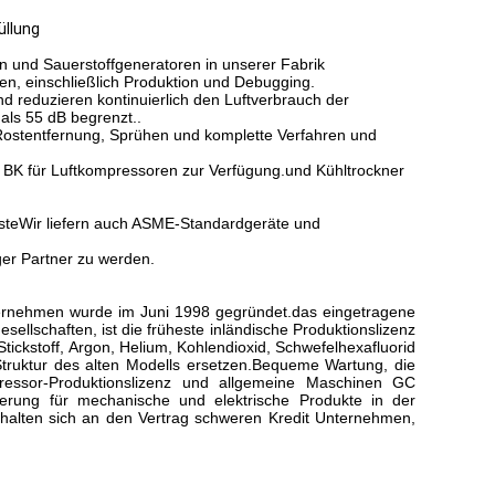
üllung
en und Sauerstoffgeneratoren in unserer Fabrik
den, einschließlich Produktion und Debugging.
 reduzieren kontinuierlich den Luftverbrauch der
als 55 dB begrenzt..
Rostentfernung, Sprühen und komplette Verfahren und
und BK für Luftkompressoren zur Verfügung.und Kühltrockner
nsteWir liefern auch ASME-Standardgeräte und
ger Partner zu werden.
nternehmen wurde im Juni 1998 gegründet.das eingetragene
ellschaften, ist die früheste inländische Produktionslizenz
tickstoff, Argon, Helium, Kohlendioxid, Schwefelhexafluorid
Struktur des alten Modells ersetzen.Bequeme Wartung, die
ressor-Produktionslizenz und allgemeine Maschinen GC
fizierung für mechanische und elektrische Produkte in der
, halten sich an den Vertrag schweren Kredit Unternehmen,