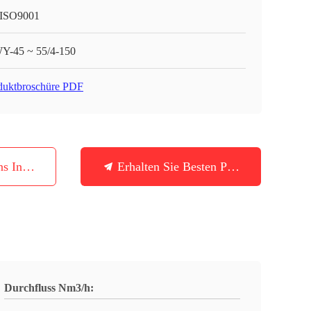
ISO9001
-45 ~ 55/4-150
duktbroschüre PDF
ns In Verbindung
Erhalten Sie Besten Preis
Durchfluss Nm3/h: