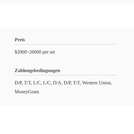
Preis
$2000~20000 per set
Zahlungsbedingungen
D/P, T/T, L/C, L/C, D/A, D/P, T/T, Western Union,
MoneyGram