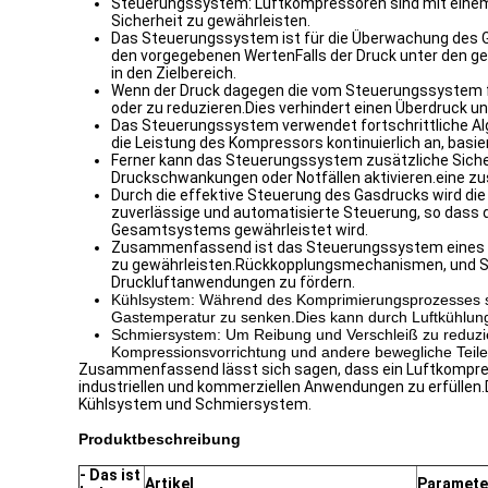
Steuerungssystem: Luftkompressoren sind mit einem
Sicherheit zu gewährleisten.
Das Steuerungssystem ist für die Überwachung des G
den vorgegebenen WertenFalls der Druck unter den ge
in den Zielbereich.
Wenn der Druck dagegen die vom Steuerungssystem f
oder zu reduzieren.Dies verhindert einen Überdruck 
Das Steuerungssystem verwendet fortschrittliche Al
die Leistung des Kompressors kontinuierlich an, bas
Ferner kann das Steuerungssystem zusätzliche Sicher
Druckschwankungen oder Notfällen aktivieren.eine z
Durch die effektive Steuerung des Gasdrucks wird die 
zuverlässige und automatisierte Steuerung, so dass d
Gesamtsystems gewährleistet wird.
Zusammenfassend ist das Steuerungssystem eines Luf
zu gewährleisten.Rückkopplungsmechanismen, und Sic
Druckluftanwendungen zu fördern.
Kühlsystem: Während des Komprimierungsprozesses ste
Gastemperatur zu senken.Dies kann durch Luftkühlung
Schmiersystem: Um Reibung und Verschleiß zu reduzie
Kompressionsvorrichtung und andere bewegliche Teile 
Zusammenfassend lässt sich sagen, dass ein Luftkompres
industriellen und kommerziellen Anwendungen zu erfüllen
Kühlsystem und Schmiersystem.
Produktbeschreibung
- Das ist
Artikel
Paramete