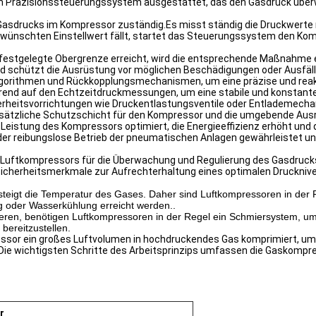
 Präzisionssteuerungssystem ausgestattet, das den Gasdruck überwa
asdrucks im Kompressor zuständig.Es misst ständig die Druckwerte m
wünschten Einstellwert fällt, startet das Steuerungssystem den Komp
estgelegte Obergrenze erreicht, wird die entsprechende Maßnahme e
und schützt die Ausrüstung vor möglichen Beschädigungen oder Ausfäll
gorithmen und Rückkopplungsmechanismen, um eine präzise und reakt
ierend auf den Echtzeitdruckmessungen, um eine stabile und konstante
heitsvorrichtungen wie Druckentlastungsventile oder Entlademechani
usätzliche Schutzschicht für den Kompressor und die umgebende Ausr
Leistung des Kompressors optimiert, die Energieeffizienz erhöht und 
er reibungslose Betrieb der pneumatischen Anlagen gewährleistet und 
tkompressors für die Überwachung und Regulierung des Gasdrucks z
herheitsmerkmale zur Aufrechterhaltung eines optimalen Druckniveau
igt die Temperatur des Gases. Daher sind Luftkompressoren in der R
 oder Wasserkühlung erreicht werden..
ren, benötigen Luftkompressoren in der Regel ein Schmiersystem, um 
bereitzustellen.
sor ein großes Luftvolumen in hochdruckendes Gas komprimiert, um 
.Die wichtigsten Schritte des Arbeitsprinzips umfassen die Gaskom
r