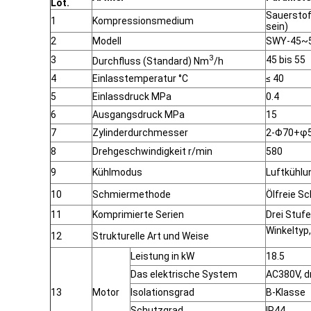
Lot.
Sauerstoff
1
Kompressionsmedium
sein)
2
Modell
SWY-45~5
3
3
45 bis 55
Durchfluss (Standard) Nm
/h
4
Einlasstemperatur °C
≤ 40
5
Einlassdruck MPa
0.4
6
Ausgangsdruck MPa
15
7
Zylinderdurchmesser
2-Φ70+φ
8
Drehgeschwindigkeit r/min
580
9
Kühlmodus
Luftkühlu
10
Schmiermethode
Ölfreie S
11
Komprimierte Serien
Drei Stuf
Winkeltyp,
12
Strukturelle
Art und Weise
Leistung in kW
18.5
Das elektrische System
AC380V, d
13
Motor
Isolationsgrad
B-Klasse
Schutzgrad
IP44