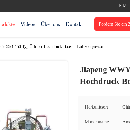
E-Mai
rodukte
Videos
Über uns
Kontakt
Fordern Sie ein Z
5~55/4-150 Typ Ölfreier Hochdruck-Booster-Luftkompressor
Jiapeng WWY-4
Hochdruck-Bo
Herkunftsort
Chi
Markenname
Ans