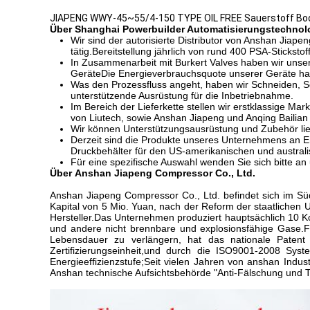
JIAPENG WWY-45~55/4-150 TYPE OIL FREE Sauerstoff Boos
Über Shanghai Powerbuilder Automatisierungstechnolo
Wir sind der autorisierte Distributor von Anshan Jiape
tätig.Bereitstellung jährlich von rund 400 PSA-Sticks
In Zusammenarbeit mit Burkert Valves haben wir unser
GeräteDie Energieverbrauchsquote unserer Geräte hat 
Was den Prozessfluss angeht, haben wir Schneiden, S
unterstützende Ausrüstung für die Inbetriebnahme.
Im Bereich der Lieferkette stellen wir erstklassige M
von Liutech, sowie Anshan Jiapeng und Anqing Bailian
Wir können Unterstützungsausrüstung und Zubehör lie
Derzeit sind die Produkte unseres Unternehmens an E
Druckbehälter für den US-amerikanischen und austral
Für eine spezifische Auswahl wenden Sie sich bitte an
Über
Anshan Jiapeng Compressor Co., Ltd.
Anshan Jiapeng Compressor Co., Ltd. befindet sich im Sü
Kapital von 5 Mio. Yuan, nach der Reform der staatlichen U
Hersteller.Das Unternehmen produziert hauptsächlich 10 Kom
und andere nicht brennbare und explosionsfähige Gase.Fi
Lebensdauer zu verlängern, hat das nationale Patent
Zertifizierungseinheit,und durch die ISO9001-2008 System
Energieeffizienzstufe;Seit vielen Jahren von anshan Indu
Anshan technische Aufsichtsbehörde "Anti-Fälschung und