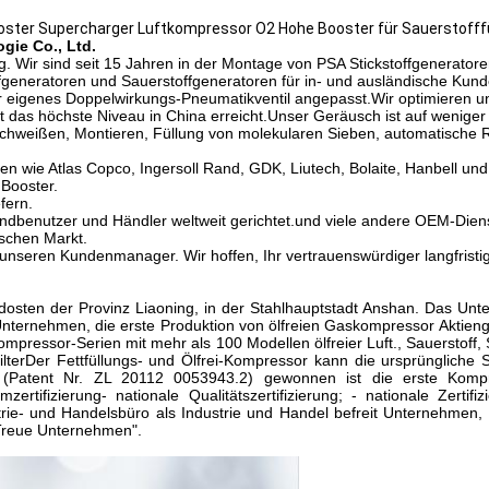
ter Supercharger Luftkompressor O2 Hohe Booster für Sauerstofff
gie Co., Ltd.
ng. Wir sind seit 15 Jahren in der Montage von PSA Stickstoffgenerator
toffgeneratoren und Sauerstoffgeneratoren für in- und ausländische Kun
 eigenes Doppelwirkungs-Pneumatikventil angepasst.Wir optimieren und
das höchste Niveau in China erreicht.Unser Geräusch ist auf weniger 
chweißen, Montieren, Füllung von molekularen Sieben, automatische 
arken wie Atlas Copco, Ingersoll Rand, GDK, Liutech, Bolaite, Hanbell 
 Booster.
fern.
ndbenutzer und Händler weltweit gerichtet.und viele andere OEM-Die
ischen Markt.
 unseren Kundenmanager. Wir hoffen, Ihr vertrauenswürdiger langfristi
dosten der Provinz Liaoning, in der Stahlhauptstadt Anshan. Das U
nternehmen, die erste Produktion von ölfreien Gaskompressor Aktienges
pressor-Serien mit mehr als 100 Modellen ölfreier Luft., Sauerstoff, S
lterDer Fettfüllungs- und Ölfrei-Kompressor kann die ursprüngliche 
 (Patent Nr. ZL 20112 0053943.2) gewonnen ist die erste Komp
zertifizierung- nationale Qualitätszertifizierung; - nationale Zerti
strie- und Handelsbüro als Industrie und Handel befreit Unternehmen
 Treue Unternehmen".