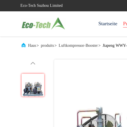
Eco-Tech Suzhou Limited
Startseite
P
Haus
>
produits
>
Luftkompressor-Booster
>
Jiapeng WWY-4