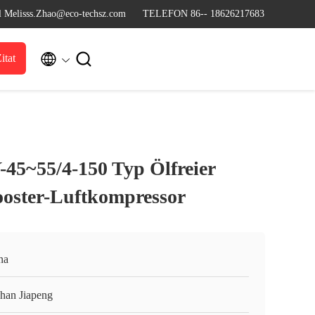
l Melisss.Zhao@eco-techsz.com
TELEFON 86-- 18626217683


itat
5~55/4-150 Typ Ölfreier
oster-Luftkompressor
na
han Jiapeng