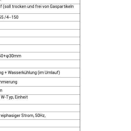
 (soll trocken und frei von Gaspartikeln
5 /4--150
50+φ30mm
ng + Wasserkühlung (im Umlauf)
chmierung
en
 W-Typ, Einheit
reiphasiger Strom, 50Hz,