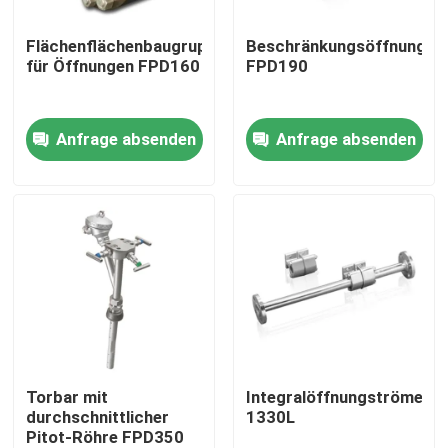
Flächenflächenbaugruppen
Beschränkungsöffnungspl
Über uns
für Öffnungen FPD160
FPD190
Fabrik Tour
Anfrage absenden
Anfrage absenden
Qualitätskontrolle
Kontakt
Referenzen
PSA-Gasgenerator
Torbar mit
Integralöffnungströmele
durchschnittlicher
1330L
Pitot-Röhre FPD350
Psa-Sauerstoff-Generator