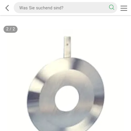
2
/
2