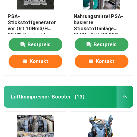
PSA-
Nahrungsmittel PSA-
Stickstoffgenerator
basierte
vor Ort 10Nm3/H
Stickstoffanlage
99,9% Reinheit für
350Nm3/H, 99,99%
Lebensmittel,
Reinheit
Bestpreis
Bestpreis
Metallurgie, Chemie
Kontakt
Kontakt
Luftkompressor-Booster
(13)