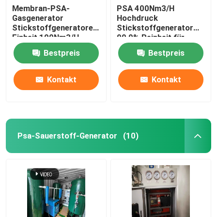
Membran-PSA-
PSA 400Nm3/H
Gasgenerator
Hochdruck
Stickstoffgeneratoren
Stickstoffgenerator
Einheit 100Nm3/H,
99,9% Reinheit für
Reinheit 99,9%
Lebensmittel,
Bestpreis
Bestpreis
Metallurgie, Chemie
Kontakt
Kontakt
Psa-Sauerstoff-Generator
(10)