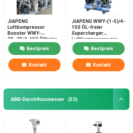
JIAPENG
JIAPENG WWY-(1-5)/4-
Luftkompressor
150 ÖL-freier
Booster WWY-
Supercharger
20~25/4-150 Ölfreier
Luftkompressor zur
Ladegerät zur
Sauerstofffüllung
Bestpreis
Bestpreis
Sauerstofffüllung
Kontakt
Kontakt
ABB-Durchflussmesser
(53)