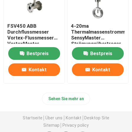
FSV450 ABB
4-20ma
Durchflussmesser
Thermalmassenstrommes
Vortex-Flussmesser
SensyMaster
VortexMaster
Strömungsübertrager
Vortex FMT200
Bestpreis
Bestpreis
Kontakt
Kontakt
Sehen Sie mehr an
Startseite
Über uns
Kontakt
Desktop Site
Sitemap
Privacy policy