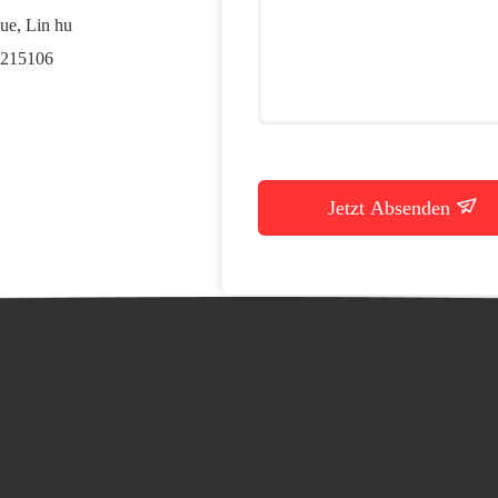
ue, Lin hu
l 215106
Jetzt Absenden