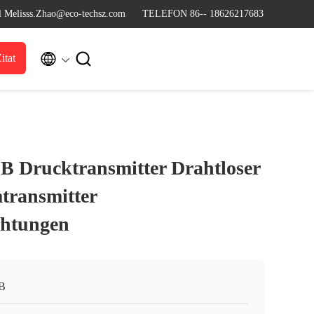
l Melisss.Zhao@eco-techsz.com
TELEFON 86-- 18626217683


itat
B Drucktransmitter Drahtloser
mtransmitter
htungen
B