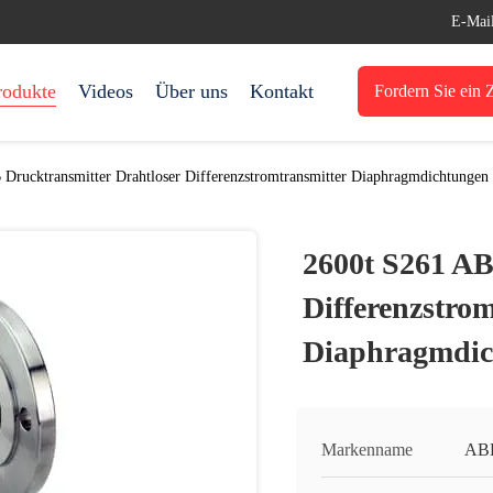
E-Mai
rodukte
Videos
Über uns
Kontakt
Fordern Sie ein Z
Drucktransmitter Drahtloser Differenzstromtransmitter Diaphragmdichtungen
2600t S261 AB
Differenzstro
Diaphragmdic
Markenname
AB