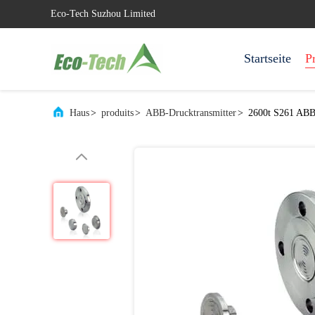
Eco-Tech Suzhou Limited
Startseite
P
Haus
>
produits
>
ABB-Drucktransmitter
>
2600t S261 ABB 