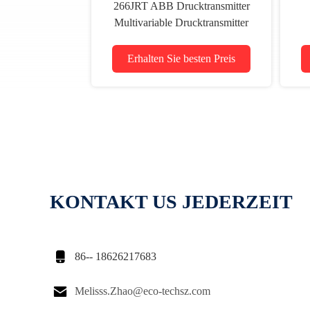
266JRT ABB Drucktransmitter
Multivariable Drucktransmitter
E
Erhalten Sie besten Preis
KONTAKT US JEDERZEIT

86-- 18626217683

Melisss.Zhao@eco-techsz.com