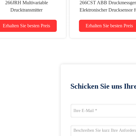
266JRH Multivariable
266CST ABB Druckmessger
Drucktransmitter
Elektronischer Drucksensor f
xplosionssichere industrielle
Gase, Dämpfe und Flüssigkei
digitale Drucksensor
Erhalten Sie besten Preis
Erhalten Sie besten Preis
Schicken Sie uns Ihr