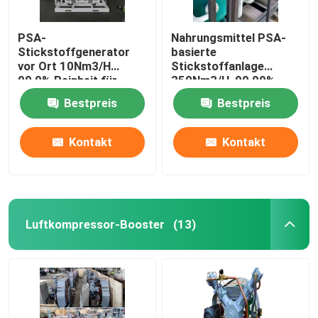
PSA-
Nahrungsmittel PSA-
Stickstoffgenerator
basierte
vor Ort 10Nm3/H
Stickstoffanlage
99,9% Reinheit für
350Nm3/H, 99,99%
Lebensmittel,
Reinheit
Bestpreis
Bestpreis
Metallurgie, Chemie
Kontakt
Kontakt
Luftkompressor-Booster
(13)