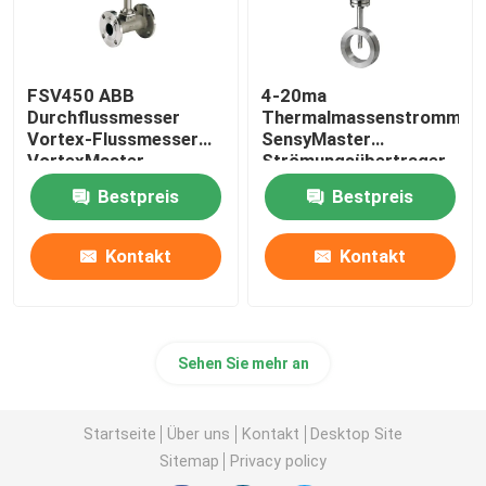
FSV450 ABB
4-20ma
Durchflussmesser
Thermalmassenstrommes
Vortex-Flussmesser
SensyMaster
VortexMaster
Strömungsübertrager
Vortex FMT200
Bestpreis
Bestpreis
Kontakt
Kontakt
Sehen Sie mehr an
Startseite
Über uns
Kontakt
Desktop Site
Sitemap
Privacy policy