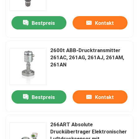
Über uns
Bestpreis
Kontakt
Fabrik Tour
2600t ABB-Drucktransmitter
Qualitätskontrolle
261AC, 261AG, 261AJ, 261AM,
261AN
Kontakt
Referenzen
Bestpreis
Kontakt
PSA-Gasgenerator
266ART Absolute
Druckübertrager Elektronischer
Psa-Sauerstoff-Generator
Luftdrucksensor mit