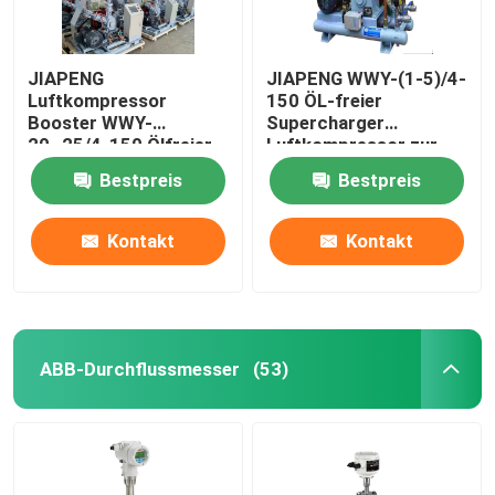
JIAPENG
JIAPENG WWY-(1-5)/4-
Luftkompressor
150 ÖL-freier
Booster WWY-
Supercharger
20~25/4-150 Ölfreier
Luftkompressor zur
Ladegerät zur
Sauerstofffüllung
Bestpreis
Bestpreis
Sauerstofffüllung
Kontakt
Kontakt
ABB-Durchflussmesser
(53)