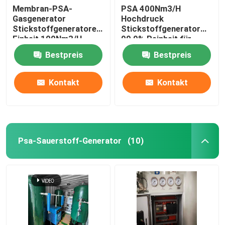
Membran-PSA-
PSA 400Nm3/H
Gasgenerator
Hochdruck
Stickstoffgeneratoren
Stickstoffgenerator
Einheit 100Nm3/H,
99,9% Reinheit für
Reinheit 99,9%
Lebensmittel,
Bestpreis
Bestpreis
Metallurgie, Chemie
Kontakt
Kontakt
Psa-Sauerstoff-Generator
(10)