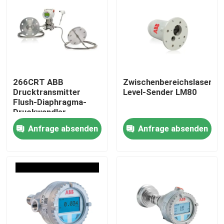
266CRT ABB
Zwischenbereichslaser-
Drucktransmitter
Level-Sender LM80
Flush-Diaphragma-
Druckwandler
Anfrage absenden
Anfrage absenden
Startseite
Produkte
Videos