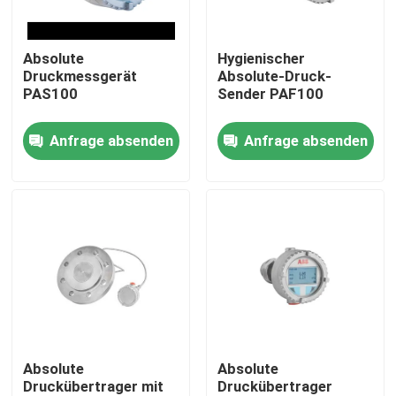
Über uns
Absolute
Hygienischer
Druckmessgerät
Absolute-Druck-
PAS100
Sender PAF100
Fabrik Tour
Anfrage absenden
Anfrage absenden
Qualitätskontrolle
Kontakt
Referenzen
PSA-Gasgenerator
Absolute
Absolute
Druckübertrager mit
Druckübertrager
Psa-Sauerstoff-Generator