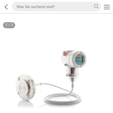
2
/
3