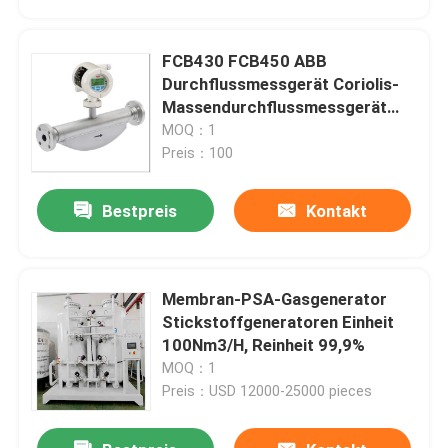
FCB430 FCB450 ABB
Durchflussmessgerät Coriolis-
Massendurchflussmessgerät
CoriolisMaster
MOQ：1
Preis：100
Bestpreis
Kontakt
Membran-PSA-Gasgenerator
Startseite
Stickstoffgeneratoren Einheit
100Nm3/H, Reinheit 99,9%
MOQ：1
Produkte
Preis：USD 12000-25000 pieces
Videos