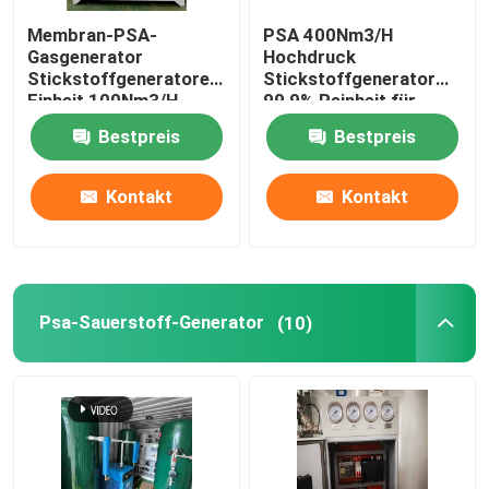
Membran-PSA-
PSA 400Nm3/H
Automation Roboterarm
Gasgenerator
Hochdruck
Stickstoffgeneratoren
Stickstoffgenerator
Einheit 100Nm3/H,
99,9% Reinheit für
Digitale Positionierer
Reinheit 99,9%
Lebensmittel,
Bestpreis
Bestpreis
Metallurgie, Chemie
Kontakt
Kontakt
Psa-Sauerstoff-Generator
(10)