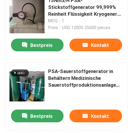
15Nm3/H PSA-
Stickstoffgenerator 99,999%
Reinheit Flüssigkeit Kryogener
Sauerstoff-Stickstoffgenerator
MOQ：1
Preis：USD 12000-25000 pieces
Bestpreis
Kontakt
PSA-Sauerstoffgenerator in
Behältern Medizinische
Sauerstoffproduktionsanlage
Krankenhaus
Bestpreis
Kontakt