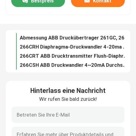
Bestpreis
Kontakt
Abmessung ABB Druckübertrager 261GC, 261GG, 261GJ, 261GM, 261GN
266CRH Diaphragma-Druckwandler 4-20ma Pneumatischer Differenzdrucktransmitter
Über uns
266CRT ABB Drucktransmitter Flush-Diaphragma-Druckwandler
266CSH ABB Druckwandler 4~20mA Durchschnittsdifferenzdrucksensor
Fabrik Tour
266CST ABB Druckmessgerät Elektronischer Drucksensor für Gase, Dämpfe und Flüssigkeiten
266JRH Multivariable Drucktransmitter Explosionssichere industrielle digitale Drucksensor
Qualitätskontrolle
266JRT ABB Drucktransmitter Multivariable Drucktransmitter
266JSH Multivariabler Durchflusstransmitter zur Messung des Differenzdrucks
266JST ABB Drucktransmitter Multivariablentransmitter
Kontakt
Pneumatische Druckmessgeräte Deltapi N-Serie 316 Drucksensor aus Edelstahl
Hinterlass eine Nachricht
Dichtungsleitung für 266 Drucktransmitter S26
Referenzen
Wir rufen Sie bald zurück!
2600t S261 ABB Drucktransmitter Drahtloser Differenzstromtransmitter Diaphragmdichtungen
TTF200 ABB-Leveltransmitter Feldmontage-Temperaturtransmitter
PSA-Gasgenerator
FPD580 Stack Gasströmungsmesssystem StackFlowMaster Wirbelgasströmungsmesser
FPD570 ABB Durchflussmessgerät Kompaktes Wedge Meter WedgeMaster
Psa-Sauerstoff-Generator