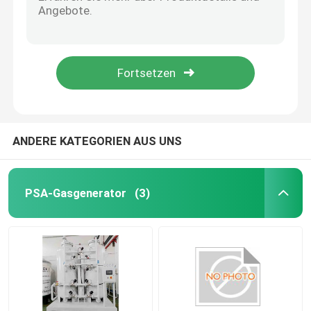
Klassische Venturi-Röhre VTC
Durchflussdüse
Psa-Stickstoff-Generator
4-20ma Thermalmassenstrommesser SensyMaster Strömungsübertrager Vortex FMT200
FSV450 ABB Durchflussmesser Vortex-Flussmesser VortexMaster
Luftkompressor-Booster
93% Reinheit 10Nm3/H PSA-Flächenkonzentrator mit Dauerstrom
ABB-Durchflussmesser
ANDERE KATEGORIEN AUS UNS
ABB-Drucktransmitter
PSA-Gasgenerator
(3)
ABB-Level-Sender
Durchflussmesserkalibrationssystem
System zur Kalibrierung des Flüssigkeitsflusses