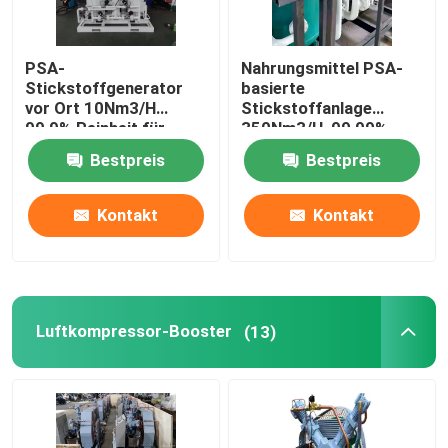
PSA-
Nahrungsmittel PSA-
Stickstoffgenerator
basierte
vor Ort 10Nm3/H
Stickstoffanlage
99,9% Reinheit für
350Nm3/H, 99,99%
Lebensmittel,
Reinheit
Bestpreis
Bestpreis
Metallurgie, Chemie
Kontakt
Kontakt
Luftkompressor-Booster
(13)