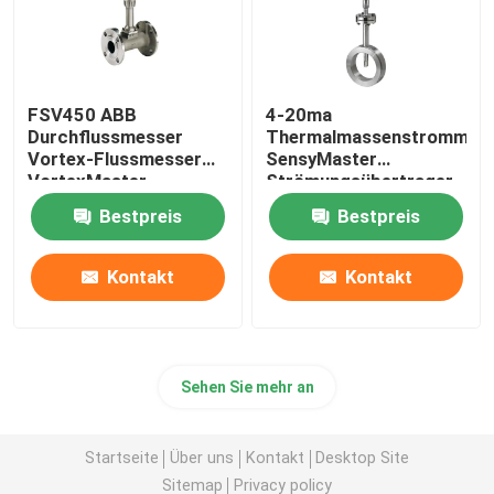
FSV450 ABB
4-20ma
Durchflussmesser
Thermalmassenstrommes
Vortex-Flussmesser
SensyMaster
VortexMaster
Strömungsübertrager
Vortex FMT200
Bestpreis
Bestpreis
Kontakt
Kontakt
Sehen Sie mehr an
Startseite
Über uns
Kontakt
Desktop Site
Sitemap
Privacy policy