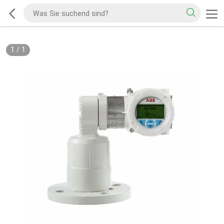
1
/
1