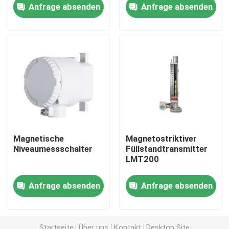
Anfrage absenden
Anfrage absenden
Über uns
Fabrik Tour
Qualitätskontrolle
Kontakt
Magnetische
Magnetostriktiver
Niveaumessschalter
Füllstandtransmitter
Referenzen
LMT200
Anfrage absenden
Anfrage absenden
PSA-Gasgenerator
Psa-Sauerstoff-Generator
Startseite
Über uns
Kontakt
Desktop Site