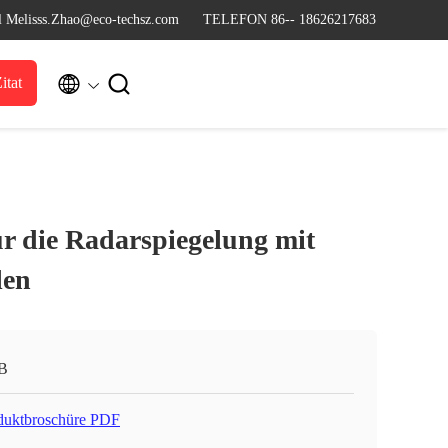
l Melisss.Zhao@eco-techsz.com
TELEFON 86-- 18626217683


itat
ür die Radarspiegelung mit
len
B
duktbroschüre PDF