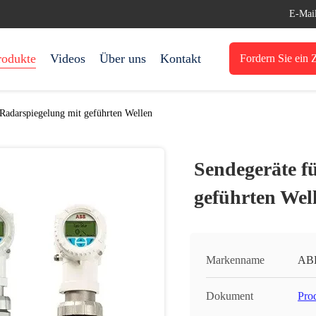
E-Mai
rodukte
Videos
Über uns
Kontakt
Fordern Sie ein Z
 Radarspiegelung mit geführten Wellen
Sendegeräte f
geführten Wel
Markenname
AB
Dokument
Pro