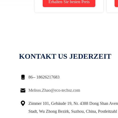
Erhalten Sie besten Preis
KONTAKT US JEDERZEIT

86-- 18626217683

Melisss.Zhao@eco-techsz.com

Zimmer 101, Gebäude 19, Nr. 4388 Dong Shan Aven
Stadt, Wu Zhong Bezirk, Suzhou, China, Postleitzah