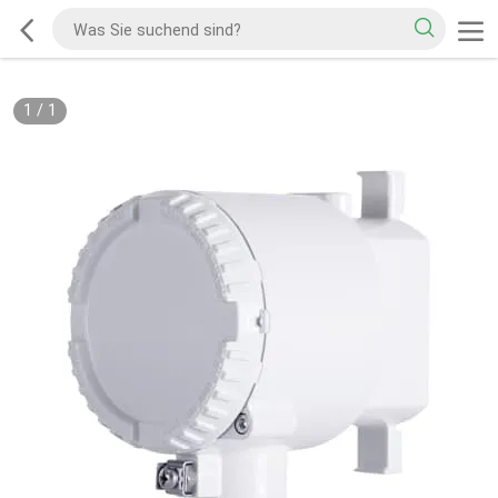
1
/
1