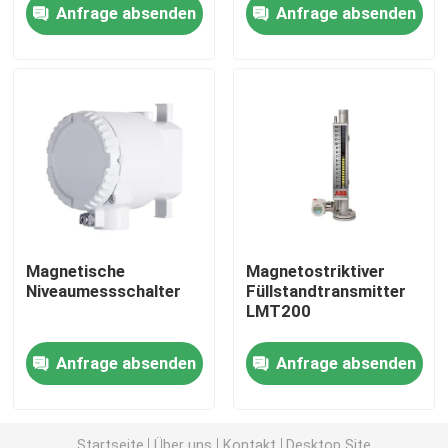
Anfrage absenden
Anfrage absenden
Über uns
Fabrik Tour
Qualitätskontrolle
Kontakt
Magnetische
Magnetostriktiver
Niveaumessschalter
Füllstandtransmitter
Referenzen
LMT200
Anfrage absenden
Anfrage absenden
PSA-Gasgenerator
Psa-Sauerstoff-Generator
Startseite
Über uns
Kontakt
Desktop Site