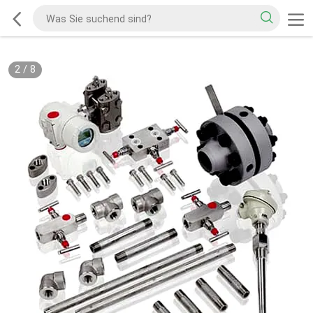
2
/
8