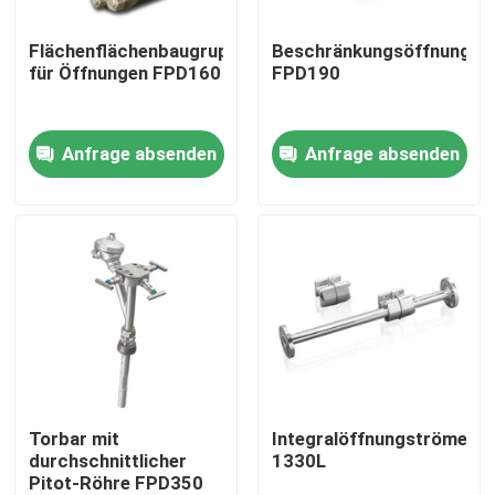
Flächenflächenbaugruppen
Beschränkungsöffnungspl
Über uns
für Öffnungen FPD160
FPD190
Fabrik Tour
Anfrage absenden
Anfrage absenden
Qualitätskontrolle
Kontakt
Referenzen
PSA-Gasgenerator
Torbar mit
Integralöffnungströmele
durchschnittlicher
1330L
Pitot-Röhre FPD350
Psa-Sauerstoff-Generator