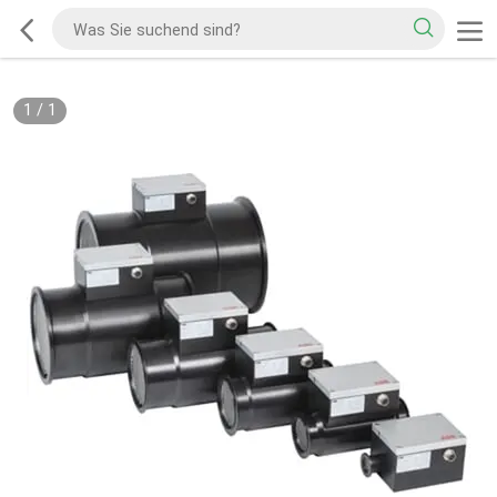
1
/
1