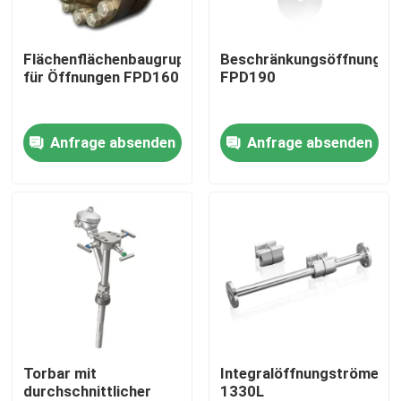
Über uns
Flächenflächenbaugruppen
Beschränkungsöffnungspl
für Öffnungen FPD160
FPD190
Fabrik Tour
Anfrage absenden
Anfrage absenden
Qualitätskontrolle
Kontakt
Referenzen
PSA-Gasgenerator
Torbar mit
Integralöffnungströmele
durchschnittlicher
1330L
Psa-Sauerstoff-Generator