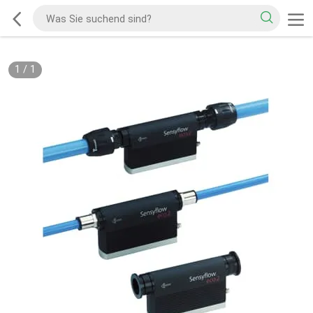
1
/
1