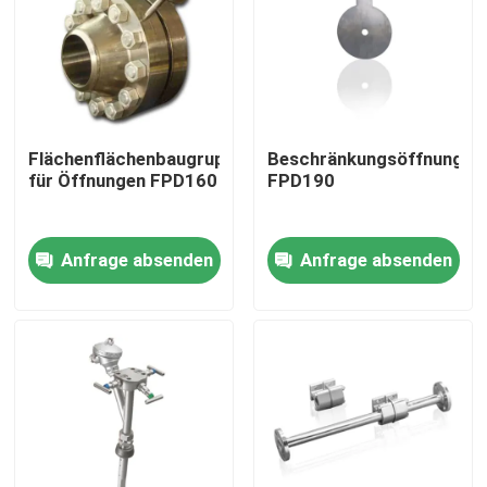
Über uns
Fabrik Tour
Flächenflächenbaugruppen
Beschränkungsöffnungspl
für Öffnungen FPD160
FPD190
Qualitätskontrolle
Anfrage absenden
Anfrage absenden
Kontakt
Referenzen
PSA-Gasgenerator
Psa-Sauerstoff-Generator