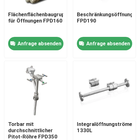
Flächenflächenbaugruppen
Beschränkungsöffnungspl
Über uns
für Öffnungen FPD160
FPD190
Fabrik Tour
Anfrage absenden
Anfrage absenden
Qualitätskontrolle
Kontakt
Referenzen
PSA-Gasgenerator
Torbar mit
Integralöffnungströmele
durchschnittlicher
1330L
Pitot-Röhre FPD350
Psa-Sauerstoff-Generator