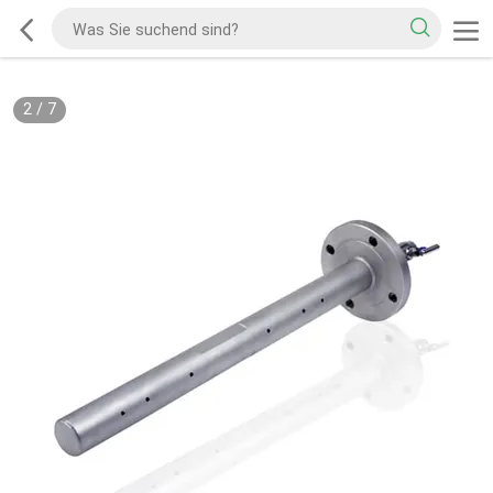
2
/
7