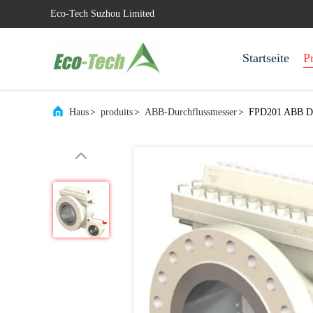
Eco-Tech Suzhou Limited
Startseite
P
Haus
>
produits
>
ABB-Durchflussmesser
>
FPD201 ABB Du