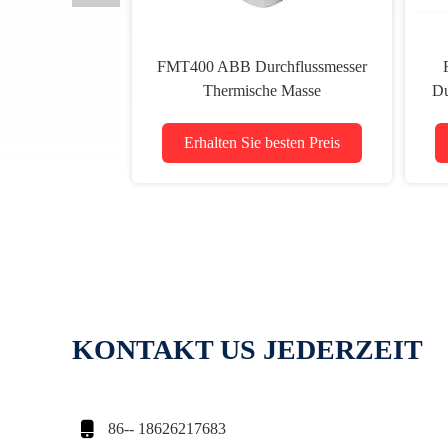
FMT400 ABB Durchflussmesser
Thermische Masse
Du
Durchflussmesser SensyMaster
Erhalten Sie besten Preis
KONTAKT US JEDERZEIT

86-- 18626217683