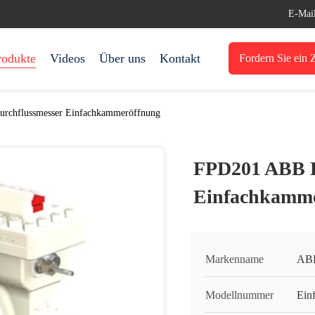
E-Mai
rodukte
Videos
Über uns
Kontakt
Fordern Sie ein Z
rchflussmesser Einfachkammeröffnung
FPD201 ABB D
Einfachkamme
Markenname
AB
Modellnummer
Ein