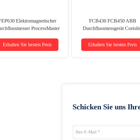
FEP630 Elektromagnetischer
FCB430 FCB450 ABB
rchflussmesser ProcessMaster
Durchflussmessgerät Corioli
Massendurchflussmessgerät
CoriolisMaster
Erhalten Sie besten Preis
Erhalten Sie besten Preis
Schicken Sie uns Ihr