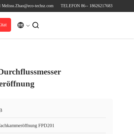
l Melisss.Zhao@eco-techsz.com
TELEFON 86-- 18626217683


itat
urchflussmesser
röffnung
B
fachkammeröffnung FPD201