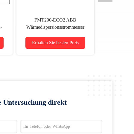
FMT200-ECO2 ABB
s-
Wärmedispersionsstrommesser
Erhalten Sie besten Preis
e Untersuchung direkt