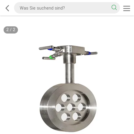
2
/
2