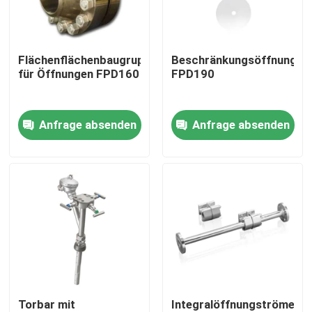
Über uns
Flächenflächenbaugruppen
Beschränkungsöffnungspl
für Öffnungen FPD160
FPD190
Fabrik Tour
Anfrage absenden
Anfrage absenden
Qualitätskontrolle
Kontakt
Referenzen
PSA-Gasgenerator
Torbar mit
Integralöffnungströmele
Psa-Sauerstoff-Generator