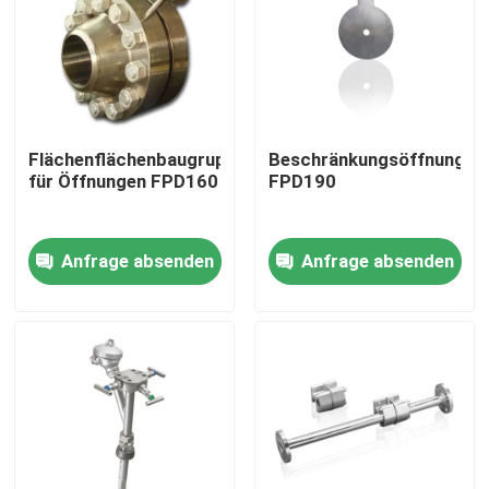
Über uns
Fabrik Tour
Flächenflächenbaugruppen
Beschränkungsöffnungspl
für Öffnungen FPD160
FPD190
Qualitätskontrolle
Anfrage absenden
Anfrage absenden
Kontakt
Referenzen
PSA-Gasgenerator
Psa-Sauerstoff-Generator