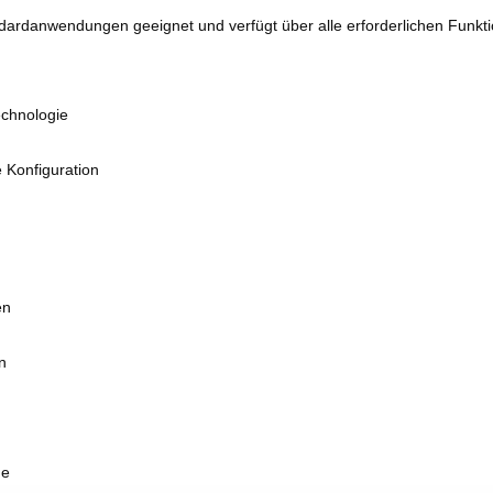
ndardanwendungen geeignet und verfügt über alle erforderlichen Funkt
echnologie
e Konfiguration
en
n
ge