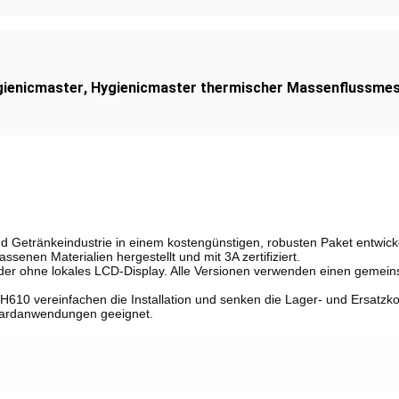
gienicmaster
,
Hygienicmaster thermischer Massenflussme
nd Getränkeindustrie in einem kostengünstigen, robusten Paket entwicke
ssenen Materialien hergestellt und mit 3A zertifiziert.
t oder ohne lokales LCD-Display. Alle Versionen verwenden einen gemei
610 vereinfachen die Installation und senken die Lager- und Ersatzko
ndardanwendungen geeignet.