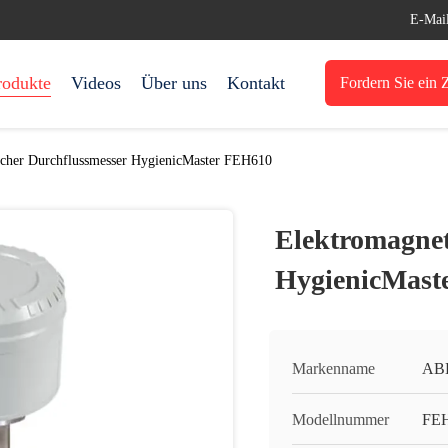
E-Mai
rodukte
Videos
Über uns
Kontakt
Fordern Sie ein Z
scher Durchflussmesser HygienicMaster FEH610
Elektromagnet
HygienicMast
Markenname
AB
Modellnummer
FE