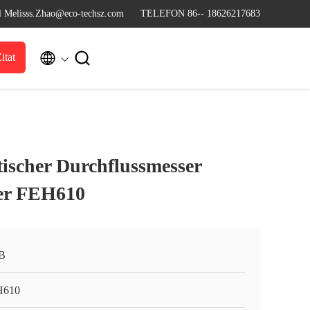
l Melisss.Zhao@eco-techsz.com
TELEFON 86-- 18626217683


itat
ischer Durchflussmesser
er FEH610
B
H610