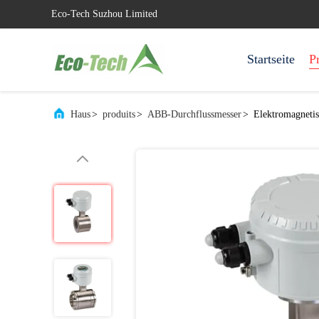
Eco-Tech Suzhou Limited
Startseite
P
Haus
>
produits
>
ABB-Durchflussmesser
>
Elektromagneti