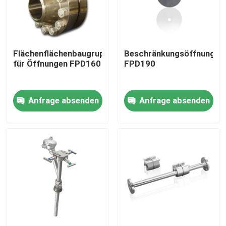
Über uns
Flächenflächenbaugruppen
Beschränkungsöffnungspl
Fabrik Tour
für Öffnungen FPD160
FPD190
Qualitätskontrolle
Anfrage absenden
Anfrage absenden
Kontakt
Referenzen
PSA-Gasgenerator
Psa-Sauerstoff-Generator