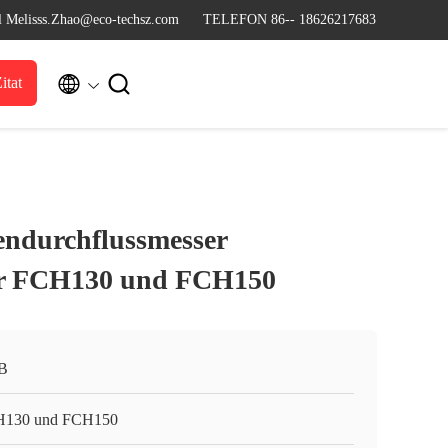
l Melisss.Zhao@eco-techsz.com
TELEFON 86-- 18626217683


itat
endurchflussmesser
er FCH130 und FCH150
B
130 und FCH150