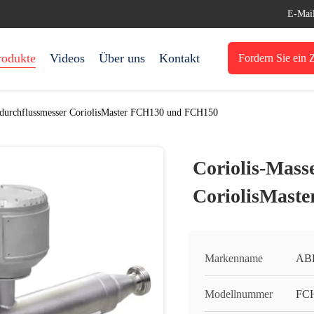
E-Mai
rodukte
Videos
Über uns
Kontakt
Fordern Sie ein Z
ndurchflussmesser CoriolisMaster FCH130 und FCH150
Coriolis-Mass
CoriolisMast
Markenname
AB
Modellnummer
FCH