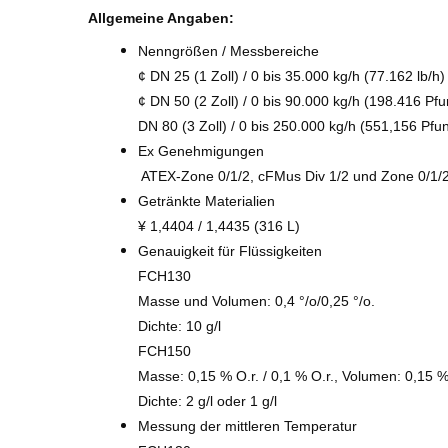
Allgemeine Angaben:
Nenngrößen / Messbereiche
¢ DN 25 (1 Zoll) / 0 bis 35.000 kg/h (77.162 lb/h)
¢ DN 50 (2 Zoll) / 0 bis 90.000 kg/h (198.416 Pfu
DN 80 (3 Zoll) / 0 bis 250.000 kg/h (551,156 Pfu
Ex Genehmigungen
️ ATEX-Zone 0/1/2, cFMus Div 1/2 und Zone 0/1/
Getränkte Materialien
¥ 1,4404 / 1,4435 (316 L)
Genauigkeit für Flüssigkeiten
FCH130
Masse und Volumen: 0,4 °/o/0,25 °/o.
Dichte: 10 g/l
FCH150
Masse: 0,15 % O.r. / 0,1 % O.r., Volumen: 0,15 %
Dichte: 2 g/l oder 1 g/l
Messung der mittleren Temperatur