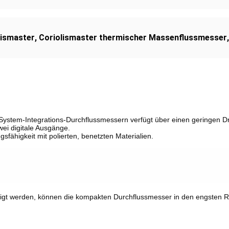
lismaster
,
Coriolismaster thermischer Massenflussmesser
stem-Integrations-Durchflussmessern verfügt über einen geringen Dru
i digitale Ausgänge.
sfähigkeit mit polierten, benetzten Materialien.
tigt werden, können die kompakten Durchflussmesser in den engsten 