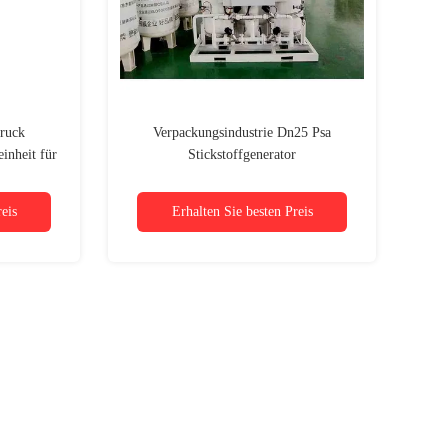
ruck
Verpackungsindustrie Dn25 Psa
inheit für
Stickstoffgenerator
, Chemie
eis
Erhalten Sie besten Preis