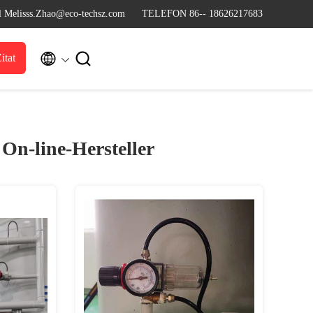
l Melisss.Zhao@eco-techsz.com
TELEFON 86-- 18626217683


itat
)
On-line-Hersteller