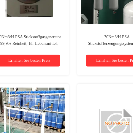
0Nm3/H PSA Stickstoffgasgenerator
30Nm3/H PSA
99,9% Reinheit, für Lebensmittel,
Stickstofferzeugungssyst
Metallurgie, Chemie
Reinheit, für Lebensmittel, M
Chemie
Erhalten Sie besten Preis
Erhalten Sie besten Pr