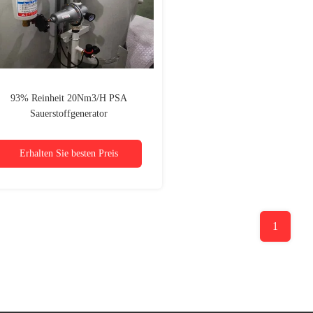
93% Reinheit 20Nm3/H PSA
Sauerstoffgenerator
einsauerstoffgenerator Medizinischer
Sauerstoffgenerator
Erhalten Sie besten Preis
1