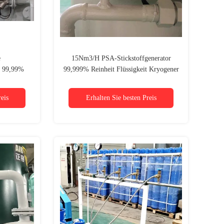
e
15Nm3/H PSA-Stickstoffgenerator
t 99,99%
99,999% Reinheit Flüssigkeit Kryogener
etallurgie,
Sauerstoff-Stickstoffgenerator
eis
Erhalten Sie besten Preis