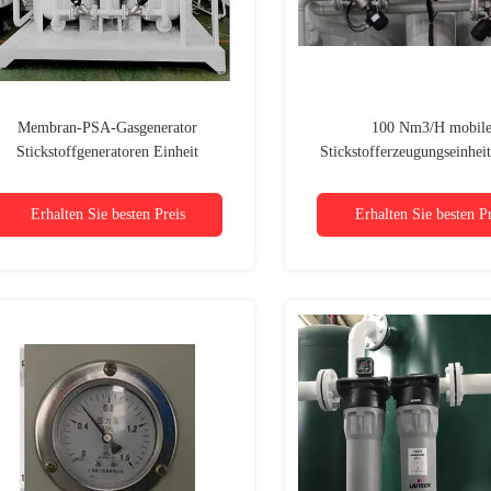
Membran-PSA-Gasgenerator
100 Nm3/H mobil
Stickstoffgeneratoren Einheit
Stickstofferzeugungseinhei
100Nm3/H, Reinheit 99,9%
Reinheit, für Lebensmittel, M
Chemie
Erhalten Sie besten Preis
Erhalten Sie besten Pr