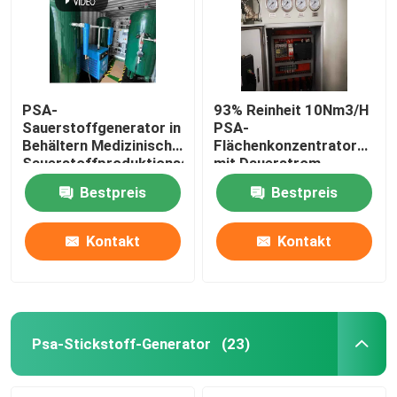
PSA-
93% Reinheit 10Nm3/H
Sauerstoffgenerator in
PSA-
Behältern Medizinische
Flächenkonzentrator
Sauerstoffproduktionsanlage
mit Dauerstrom
Krankenhaus
Bestpreis
Bestpreis
Kontakt
Kontakt
Startseite
Produkte
Psa-Stickstoff-Generator
(23)
Videos