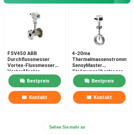
Automation Roboterarm
Digitale Positionierer
FSV450 ABB
4-20ma
Durchflussmesser
Thermalmassenstrommes
Vortex-Flussmesser
SensyMaster
VortexMaster
Strömungsübertrager
Vortex FMT200
Bestpreis
Bestpreis
Kontakt
Kontakt
Sehen Sie mehr an