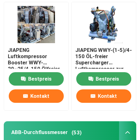
Psa-Stickstoff-Generator
Luftkompressor-Booster
JIAPENG
JIAPENG WWY-(1-5)/4-
ABB-Durchflussmesser
Luftkompressor
150 ÖL-freier
Booster WWY-
Supercharger
20~25/4-150 Ölfreier
Luftkompressor zur
Ladegerät zur
Sauerstofffüllung
ABB-Drucktransmitter
Bestpreis
Bestpreis
Sauerstofffüllung
ABB-Level-Sender
Kontakt
Kontakt
Durchflussmesserkalibrationssystem
ABB-Durchflussmesser
(53)
System zur Kalibrierung des Flüssigkeitsflusses