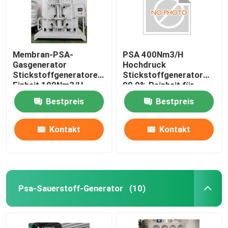
Membran-PSA-
PSA 400Nm3/H
Gasgenerator
Hochdruck
Stickstoffgeneratoren
Stickstoffgenerator
Einheit 100Nm3/H,
99,9% Reinheit für
Reinheit 99,9%
Lebensmittel,
Bestpreis
Bestpreis
Metallurgie, Chemie
Kontakt
Kontakt
Psa-Sauerstoff-Generator
(10)