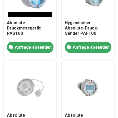
Über uns
Absolute
Hygienischer
Druckmessgerät
Absolute-Druck-
Fabrik Tour
PAS100
Sender PAF100
Anfrage absenden
Anfrage absenden
Qualitätskontrolle
Kontakt
Referenzen
PSA-Gasgenerator
Absolute
Absolute
Psa-Sauerstoff-Generator