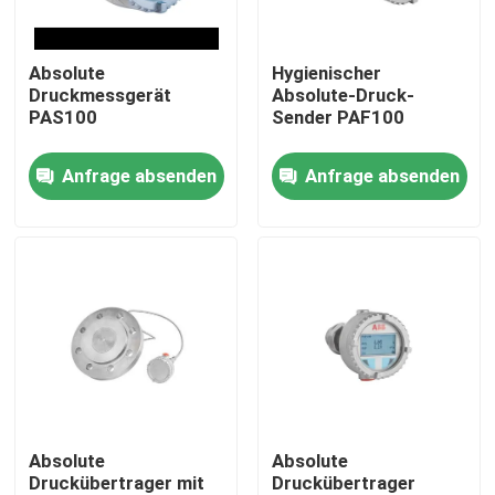
Über uns
Absolute
Hygienischer
Druckmessgerät
Absolute-Druck-
PAS100
Sender PAF100
Fabrik Tour
Anfrage absenden
Anfrage absenden
Qualitätskontrolle
Kontakt
Referenzen
PSA-Gasgenerator
Absolute
Absolute
Druckübertrager mit
Druckübertrager
Psa-Sauerstoff-Generator