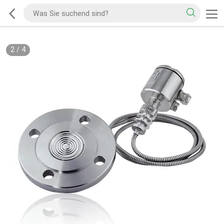
2
/
4