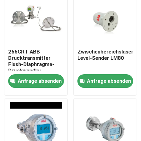
266CRT ABB
Zwischenbereichslaser-
Drucktransmitter
Level-Sender LM80
Flush-Diaphragma-
Druckwandler
Anfrage absenden
Anfrage absenden
Startseite
Produkte
Videos