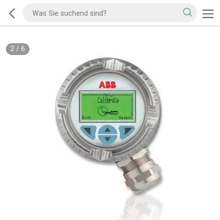
2
/
6