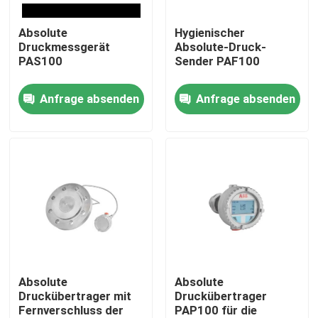
Absolute
Hygienischer
Über uns
Druckmessgerät
Absolute-Druck-
PAS100
Sender PAF100
Fabrik Tour
Anfrage absenden
Anfrage absenden
Qualitätskontrolle
Kontakt
Referenzen
PSA-Gasgenerator
Absolute
Absolute
Druckübertrager mit
Druckübertrager
Fernverschluss der
PAP100 für die
Psa-Sauerstoff-Generator