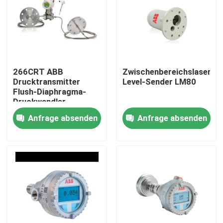
266CRT ABB
Zwischenbereichslaser-
Drucktransmitter
Level-Sender LM80
Flush-Diaphragma-
Druckwandler
Anfrage absenden
Anfrage absenden
Startseite
Produkte
Videos