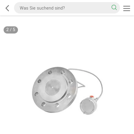
2
/
5