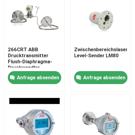
266CRT ABB
Zwischenbereichslaser-
Drucktransmitter
Level-Sender LM80
Flush-Diaphragma-
Druckwandler
Anfrage absenden
Anfrage absenden
Startseite
Produkte
Videos