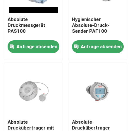
Über uns
Absolute
Hygienischer
Druckmessgerät
Absolute-Druck-
PAS100
Sender PAF100
Fabrik Tour
Anfrage absenden
Anfrage absenden
Qualitätskontrolle
Kontakt
Referenzen
PSA-Gasgenerator
Absolute
Absolute
Druckübertrager mit
Druckübertrager
Psa-Sauerstoff-Generator