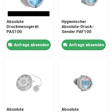
Über uns
Absolute
Hygienischer
Druckmessgerät
Absolute-Druck-
Fabrik Tour
PAS100
Sender PAF100
Anfrage absenden
Anfrage absenden
Qualitätskontrolle
Kontakt
Referenzen
PSA-Gasgenerator
Absolute
Absolute
Psa-Sauerstoff-Generator