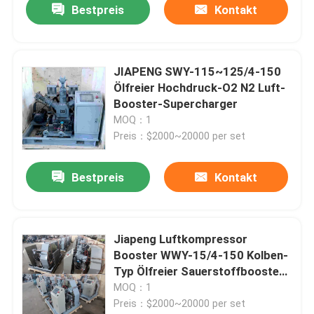
Bestpreis
Kontakt
JIAPENG SWY-115~125/4-150
Ölfreier Hochdruck-O2 N2 Luft-
Booster-Supercharger
MOQ：1
Preis：$2000~20000 per set
Bestpreis
Kontakt
Jiapeng Luftkompressor
Booster WWY-15/4-150 Kolben-
Typ Ölfreier Sauerstoffbooster
zur Sauerstofffüllung
MOQ：1
Preis：$2000~20000 per set