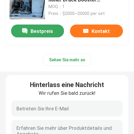
Luftkompressor
MOQ：1
Preis：$2000~20000 per set
Psa-Stickstoff-Generator
Bestpreis
Kontakt
Luftkompressor-Booster
ABB-Durchflussmesser
Sehen Sie mehr an
ABB-Drucktransmitter
Hinterlass eine Nachricht
ABB-Level-Sender
Wir rufen Sie bald zurück!
Durchflussmesserkalibrationssystem
System zur Kalibrierung des Flüssigkeitsflusses