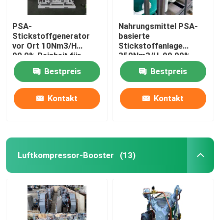
PSA-
Nahrungsmittel PSA-
Stickstoffgenerator
basierte
vor Ort 10Nm3/H
Stickstoffanlage
99,9% Reinheit für
350Nm3/H, 99,99%
Lebensmittel,
Reinheit
Bestpreis
Bestpreis
Metallurgie, Chemie
Kontakt
Kontakt
Luftkompressor-Booster
(13)