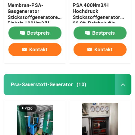
Membran-PSA-
PSA 400Nm3/H
Gasgenerator
Hochdruck
Stickstoffgeneratoren
Stickstoffgenerator
Einheit 100Nm3/H,
99,9% Reinheit für
Reinheit 99,9%
Lebensmittel,
Bestpreis
Bestpreis
Metallurgie, Chemie
Kontakt
Kontakt
Psa-Sauerstoff-Generator
(10)