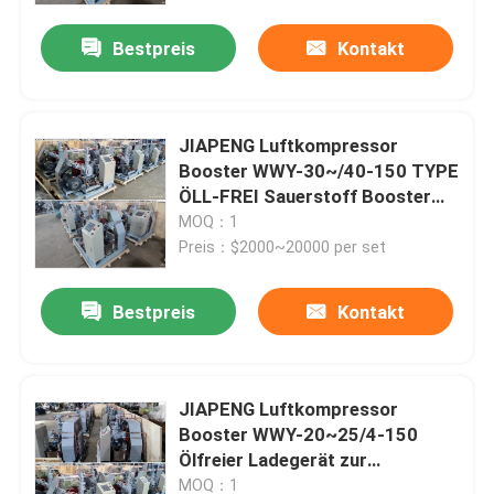
Bestpreis
Kontakt
JIAPENG Luftkompressor
Booster WWY-30~/40-150 TYPE
ÖLL-FREI Sauerstoff Booster
Supercharger
MOQ：1
Preis：$2000~20000 per set
Bestpreis
Kontakt
Startseite
JIAPENG Luftkompressor
Produkte
Booster WWY-20~25/4-150
Ölfreier Ladegerät zur
Sauerstofffüllung
Videos
MOQ：1