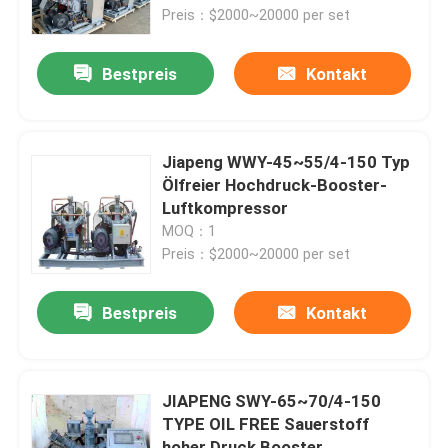
Preis：$2000~20000 per set
Über uns
Bestpreis
Kontakt
Fabrik Tour
Jiapeng WWY-45~55/4-150 Typ
Qualitätskontrolle
Ölfreier Hochdruck-Booster-
Luftkompressor
MOQ：1
Kontakt
Preis：$2000~20000 per set
Referenzen
Bestpreis
Kontakt
PSA-Gasgenerator
JIAPENG SWY-65~70/4-150
TYPE OIL FREE Sauerstoff
Psa-Sauerstoff-Generator
hoher Druck Booster