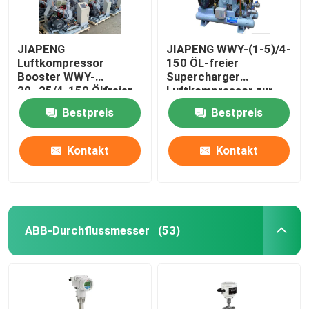
JIAPENG
JIAPENG WWY-(1-5)/4-
Luftkompressor
150 ÖL-freier
Booster WWY-
Supercharger
20~25/4-150 Ölfreier
Luftkompressor zur
Ladegerät zur
Sauerstofffüllung
Bestpreis
Bestpreis
Sauerstofffüllung
Kontakt
Kontakt
ABB-Durchflussmesser
(53)