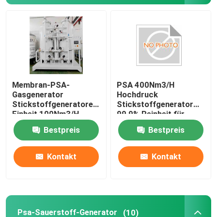
Membran-PSA-
PSA 400Nm3/H
Gasgenerator
Hochdruck
Stickstoffgeneratoren
Stickstoffgenerator
Einheit 100Nm3/H,
99,9% Reinheit für
Reinheit 99,9%
Lebensmittel,
Bestpreis
Bestpreis
Metallurgie, Chemie
Kontakt
Kontakt
Psa-Sauerstoff-Generator
(10)