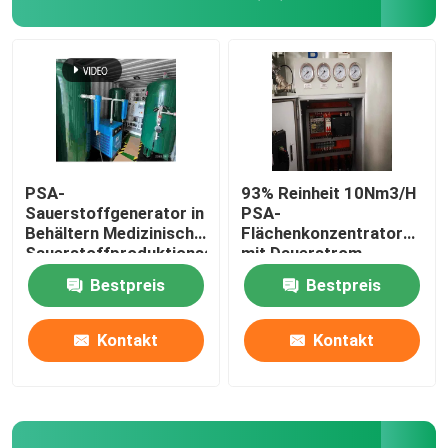
PSA-
93% Reinheit 10Nm3/H
Sauerstoffgenerator in
PSA-
Behältern Medizinische
Flächenkonzentrator
Sauerstoffproduktionsanlage
mit Dauerstrom
Krankenhaus
Bestpreis
Bestpreis
Startseite
Kontakt
Kontakt
Produkte
Videos