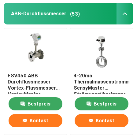
ABB-Durchflussmesser
(53)
Automation Roboterarm
Digitale Positionierer
FSV450 ABB
4-20ma
Durchflussmesser
Thermalmassenstrommes
Vortex-Flussmesser
SensyMaster
VortexMaster
Strömungsübertrager
Vortex FMT200
Bestpreis
Bestpreis
Kontakt
Kontakt