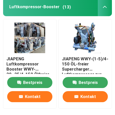
Luftkompressor-Booster
(13)
Psa-Stickstoff-Generator
Luftkompressor-Booster
ABB-Durchflussmesser
JIAPENG
JIAPENG WWY-(1-5)/4-
ABB-Drucktransmitter
Luftkompressor
150 ÖL-freier
Booster WWY-
Supercharger
20~25/4-150 Ölfreier
Luftkompressor zur
ABB-Level-Sender
Ladegerät zur
Sauerstofffüllung
Bestpreis
Bestpreis
Sauerstofffüllung
Durchflussmesserkalibrationssystem
Kontakt
Kontakt
System zur Kalibrierung des Flüssigkeitsflusses