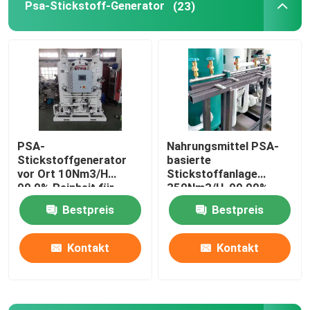
Psa-Stickstoff-Generator
(23)
Über uns
Fabrik Tour
Qualitätskontrolle
PSA-
Nahrungsmittel PSA-
Stickstoffgenerator
basierte
Kontakt
vor Ort 10Nm3/H
Stickstoffanlage
99,9% Reinheit für
350Nm3/H, 99,99%
Lebensmittel,
Reinheit
Bestpreis
Bestpreis
Referenzen
Metallurgie, Chemie
Kontakt
Kontakt
PSA-Gasgenerator
Psa-Sauerstoff-Generator