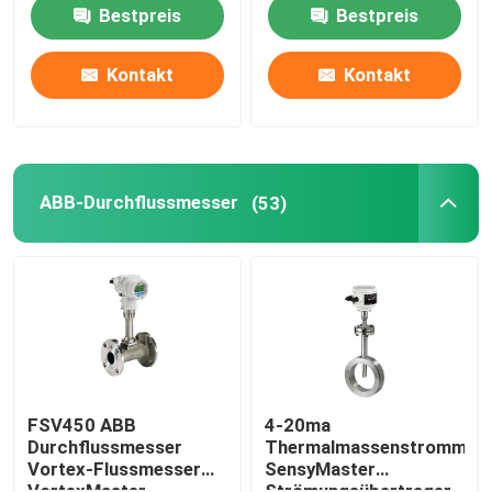
Ladegerät zur
Sauerstofffüllung
Bestpreis
Bestpreis
Sauerstofffüllung
Psa-Stickstoff-Generator
Kontakt
Kontakt
Luftkompressor-Booster
ABB-Durchflussmesser
ABB-Durchflussmesser
(53)
ABB-Drucktransmitter
ABB-Level-Sender
Durchflussmesserkalibrationssystem
FSV450 ABB
4-20ma
Durchflussmesser
Thermalmassenstrommes
Vortex-Flussmesser
SensyMaster
System zur Kalibrierung des Flüssigkeitsflusses
VortexMaster
Strömungsübertrager