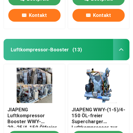
Metallurgie, Chemie
Kontakt
Kontakt
Über uns
Fabrik Tour
Luftkompressor-Booster
(13)
Qualitätskontrolle
Kontakt
Referenzen
JIAPENG
JIAPENG WWY-(1-5)/4-
PSA-Gasgenerator
Luftkompressor
150 ÖL-freier
Booster WWY-
Supercharger
20~25/4-150 Ölfreier
Luftkompressor zur
Psa-Sauerstoff-Generator