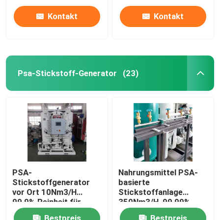
Kontakt
Kontakt
Psa-Stickstoff-Generator
(23)
Startseite
PSA-
Nahrungsmittel PSA-
Stickstoffgenerator
basierte
Produkte
vor Ort 10Nm3/H
Stickstoffanlage
99,9% Reinheit für
350Nm3/H, 99,99%
Lebensmittel,
Reinheit
Videos
Bestpreis
Bestpreis