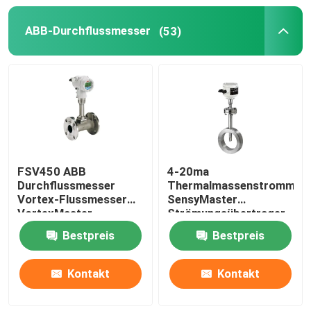
ABB-Durchflussmesser
(53)
Automation Roboterarm
Digitale Positionierer
FSV450 ABB
4-20ma
Durchflussmesser
Thermalmassenstrommes
Vortex-Flussmesser
SensyMaster
VortexMaster
Strömungsübertrager
Vortex FMT200
Bestpreis
Bestpreis
Kontakt
Kontakt