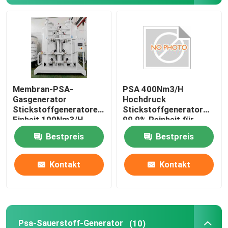
Membran-PSA-
PSA 400Nm3/H
Gasgenerator
Hochdruck
Stickstoffgeneratoren
Stickstoffgenerator
Einheit 100Nm3/H,
99,9% Reinheit für
Reinheit 99,9%
Lebensmittel,
Bestpreis
Bestpreis
Metallurgie, Chemie
Kontakt
Kontakt
Psa-Sauerstoff-Generator
(10)