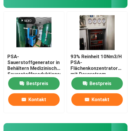
PSA-
93% Reinheit 10Nm3/H
Sauerstoffgenerator in
PSA-
Behältern Medizinische
Flächenkonzentrator
Sauerstoffproduktionsanlage
mit Dauerstrom
Krankenhaus
Bestpreis
Bestpreis
Startseite
Kontakt
Kontakt
Produkte
Videos