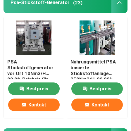
Psa-Stickstoff-Generator
(23)
Über uns
Fabrik Tour
Qualitätskontrolle
PSA-
Nahrungsmittel PSA-
Stickstoffgenerator
basierte
Kontakt
vor Ort 10Nm3/H
Stickstoffanlage
99,9% Reinheit für
350Nm3/H, 99,99%
Lebensmittel,
Reinheit
Bestpreis
Bestpreis
Referenzen
Metallurgie, Chemie
Kontakt
Kontakt
PSA-Gasgenerator
Psa-Sauerstoff-Generator