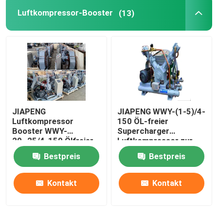
Luftkompressor-Booster
(13)
Psa-Stickstoff-Generator
Luftkompressor-Booster
ABB-Durchflussmesser
JIAPENG
JIAPENG WWY-(1-5)/4-
ABB-Drucktransmitter
Luftkompressor
150 ÖL-freier
Booster WWY-
Supercharger
20~25/4-150 Ölfreier
Luftkompressor zur
ABB-Level-Sender
Ladegerät zur
Sauerstofffüllung
Bestpreis
Bestpreis
Sauerstofffüllung
Durchflussmesserkalibrationssystem
Kontakt
Kontakt
System zur Kalibrierung des Flüssigkeitsflusses