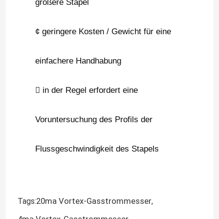
größere Stapel
Psa-Stickstoff-Generator
¢ geringere Kosten / Gewicht für eine
Luftkompressor-Booster
einfachere Handhabung
ABB-Durchflussmesser
 in der Regel erfordert eine
ABB-Drucktransmitter
Voruntersuchung des Profils der
Flussgeschwindigkeit des Stapels
ABB-Level-Sender
Durchflussmesserkalibrationssystem
20ma Vortex-Gasstrommesser
Tags:
,
System zur Kalibrierung des Flüssigkeitsflusses