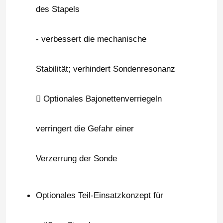
des Stapels
Über uns
- verbessert die mechanische
Fabrik Tour
Stabilität; verhindert Sondenresonanz
Qualitätskontrolle
 Optionales Bajonettenverriegeln
Kontakt
verringert die Gefahr einer
Referenzen
Verzerrung der Sonde
PSA-Gasgenerator
Optionales Teil-Einsatzkonzept für
Psa-Sauerstoff-Generator