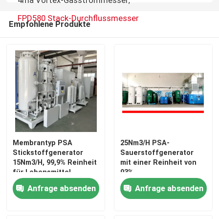
4ma Vortex-Gasstrommesser
,
FPD580 Stack-Durchflussmesser
Automation Roboterarm
Empfohlene Produkte
Digitale Positionierer
Membrantyp PSA
25Nm3/H PSA-
Stickstoffgenerator
Sauerstoffgenerator
15Nm3/H, 99,9% Reinheit
mit einer Reinheit von
für Lebensmittel,
93%
Metallurgie, Chemie
Anfrage absenden
Anfrage absenden