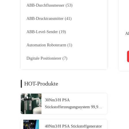
ABB-Durchflussmesser
(53)
ABB-Drucktransmitter
(41)
ABB-Level-Sender
(19)
AB
Automation Roboterarm
(1)
Digitale Positionierer
(7)
HOT-Produkte
30Nm3/H PSA
Stickstofferzeugungssystem 99,9%
Reinheit, für Lebensmittel,
Metallurgie, Chemie
40Nm3/H PSA Stickstoffgenerator