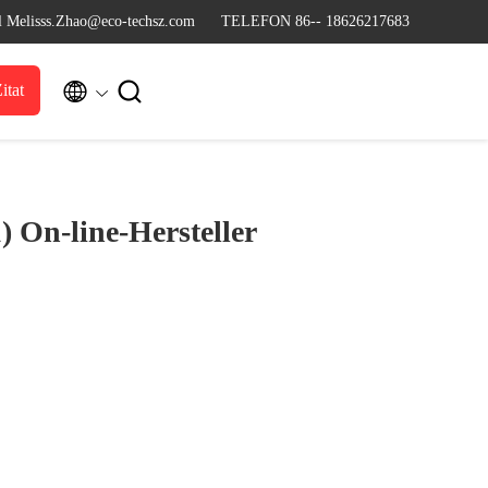
l Melisss.Zhao@eco-techsz.com
TELEFON 86-- 18626217683


itat
1)
On-line-Hersteller