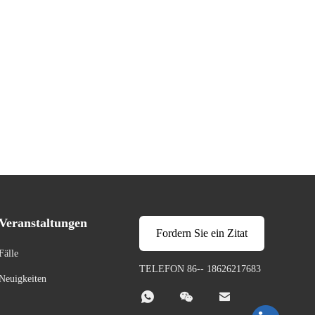
Veranstaltungen
Fordern Sie ein Zitat
Fälle
TELEFON 86-- 18626217683
Neuigkeiten


