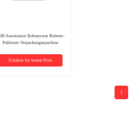
B Automation Roboterarm Roboter-
Palletizer-Verpackungsmaschine
Erhalten Sie besten Preis
1