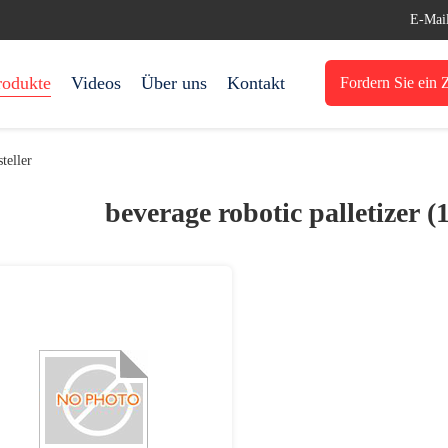
E-Mai
rodukte
Videos
Über uns
Kontakt
Fordern Sie ein Z
teller
beverage robotic palletizer (